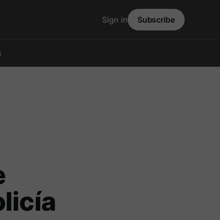
Sign in
Subscribe
s
e
licía