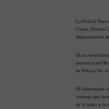
La Policía Naci
Cauca, Octavio 
Departamento de
El reconocimient
presencia del B
de Policía No. 4.
El Gobernador re
símbolo que dest
de la niñez y la 