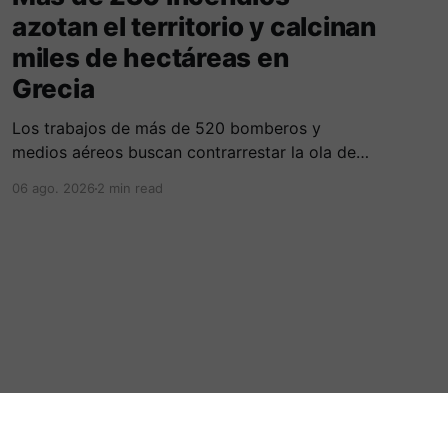
azotan el territorio y calcinan
miles de hectáreas en
Grecia
Los trabajos de más de 520 bomberos y
medios aéreos buscan contrarrestar la ola de
más de 230 incendios en Grecia, la cual deja
06 ago. 2026
2 min read
cinco fallecidos, miles de evacuados e
investigados por negligencias en redes
eléctricas y faenas agrícolas.