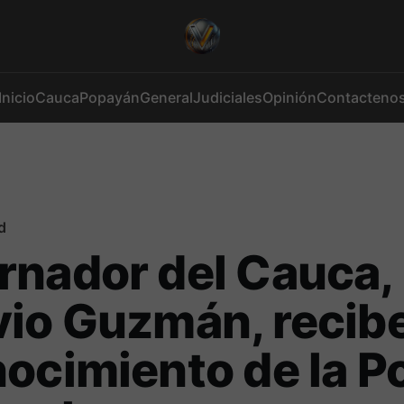
Inicio
Cauca
Popayán
General
Judiciales
Opinión
Contacteno
d
nador del Cauca,
io Guzmán, recib
ocimiento de la Po