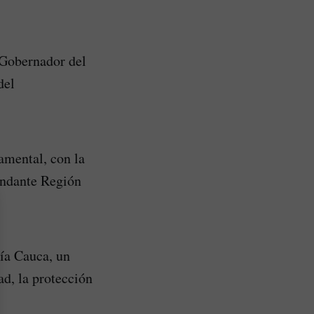
 Gobernador del
del
amental, con la
andante Región
ía Cauca, un
ad, la protección