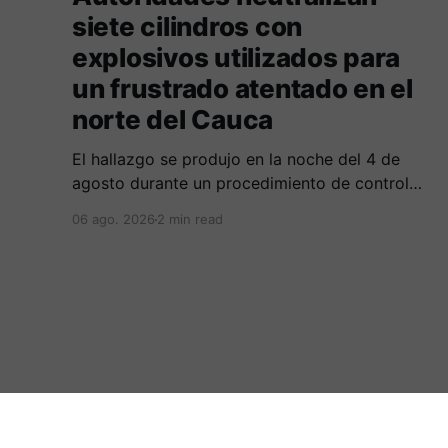
siete cilindros con
explosivos utilizados para
un frustrado atentado en el
norte del Cauca
El hallazgo se produjo en la noche del 4 de
agosto durante un procedimiento de control
adelantado por uniformados de la Policía en el
06 ago. 2026
2 min read
peaje de Villa Rica.