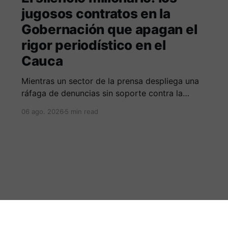
jugosos contratos en la
Gobernación que apagan el
rigor periodístico en el
Cauca
Mientras un sector de la prensa despliega una
ráfaga de denuncias sin soporte contra la
Alcaldía de Popayán por falta de pauta,
06 ago. 2026
5 min read
documentos oficiales revelan acuerdos por 140
millones de pesos con el gobierno
departamental, garantizando un silencio
cómplice sobre sus excesos burocráticos.