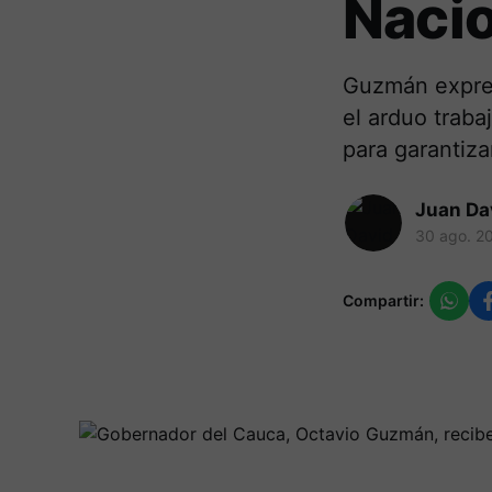
Naci
Guzmán expres
el arduo traba
para garantiz
Juan Da
30 ago. 2
Compartir: