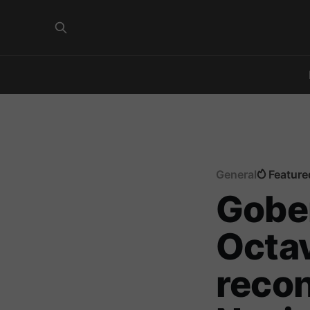
General
Feature
Gober
Octav
recon