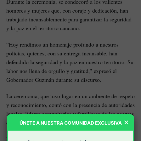
Durante la ceremonia, se condecoró a los valientes
hombres y mujeres que, con coraje y dedicación, han
trabajado incansablemente para garantizar la seguridad
y la paz en el territorio caucano.
“Hoy rendimos un homenaje profundo a nuestros
policías, quienes, con su entrega incansable, han
defendido la seguridad y la paz en nuestro territorio. Su
labor nos llena de orgullo y gratitud,” expresó el
Gobernador Guzmán durante su discurso.
La ceremonia, que tuvo lugar en un ambiente de respeto
y reconocimiento, contó con la presencia de autoridades
locales, líderes comunitarios y familiares de los agentes
×
condecorados.
ÚNETE A NUESTRA COMUNIDAD EXCLUSIVA
Estos reconocimientos destacan el compromiso y