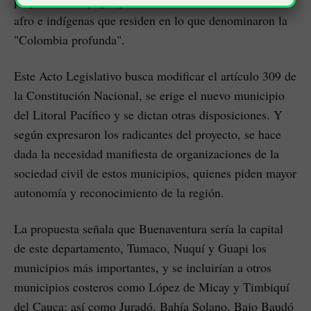
proyecto de Ley que pretende unificar las comunidades
afro e indígenas que residen en lo que denominaron la
"Colombia profunda".
Este Acto Legislativo busca modificar el artículo 309 de
la Constitución Nacional, se erige el nuevo municipio
del Litoral Pacífico y se dictan otras disposiciones. Y
según expresaron los radicantes del proyecto, se hace
dada la necesidad manifiesta de organizaciones de la
sociedad civil de estos municipios, quienes piden mayor
autonomía y reconocimiento de la región.
La propuesta señala que Buenaventura sería la capital
de este departamento, Tumaco, Nuquí y Guapi los
municipios más importantes, y se incluirían a otros
municipios costeros como López de Micay y Timbiquí
del Cauca; así como Juradó, Bahía Solano, Bajo Baudó