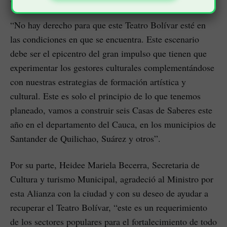
“No hay derecho para que este Teatro Bolívar esté en
las condiciones en que se encuentra. Este escenario
debe ser el epicentro del gran impulso que tienen que
experimentar los gestores culturales complementándose
con nuestras estrategias de formación artística y
cultural. Este es solo el principio de lo que tenemos
planeado, vamos a construir seis Casas de Saberes este
año en el departamento del Cauca, en los municipios de
Santander de Quilichao, Suárez y otros”.
Por su parte, Heidee Mariela Becerra, Secretaria de
Cultura y turismo Municipal, agradeció al Ministro por
esta Alianza con la ciudad y con su deseo de ayudar a
recuperar el Teatro Bolívar, “este es un requerimiento
de los sectores populares para el fortalecimiento de todo