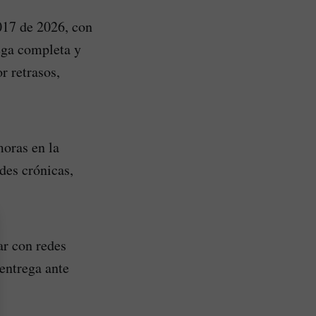
017 de 2026, con
rega completa y
r retrasos,
moras en la
des crónicas,
ar con redes
entrega ante