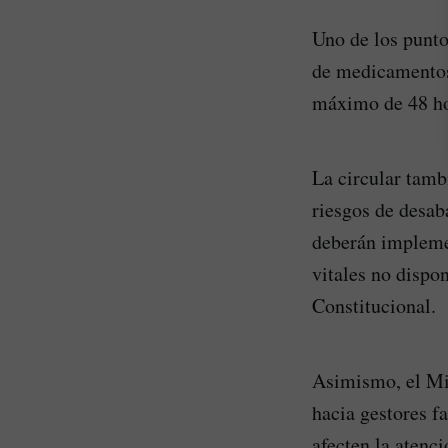
Uno de los punto
de medicamentos,
máximo de 48 ho
La circular tamb
riesgos de desab
deberán impleme
vitales no dispo
Constitucional.
Asimismo, el Min
hacia gestores f
afecten la atenci