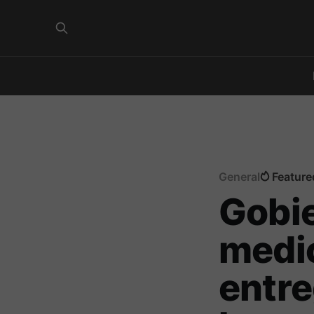
General
Feature
Gobie
medi
entr