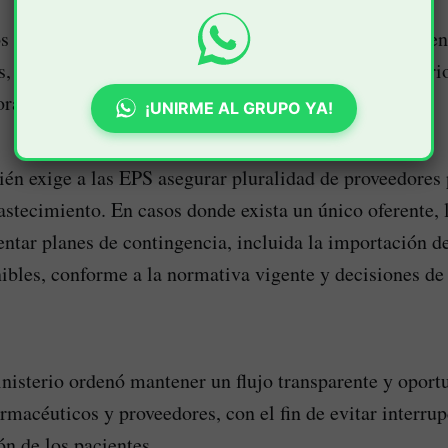
s más relevantes establece que, cuando existan pendien
 las entidades deberán garantizar el envío domiciliari
ras.
¡UNIRME AL GRUPO YA!
ién exige a las EPS asegurar pluralidad de proveedores 
astecimiento. En casos donde exista un único oferente, 
ntar planes de contingencia, incluida la importación 
nibles, conforme a la normativa vigente y decisiones de
isterio ordenó mantener un flujo transparente y oport
armacéuticos y proveedores, con el fin de evitar interru
ón de los pacientes.