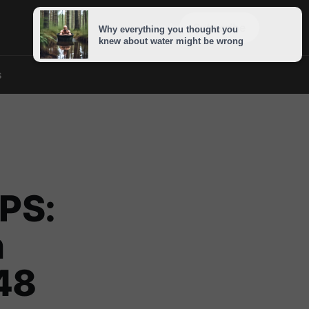
Sign in
Subscribe
s
EPS:
n
48