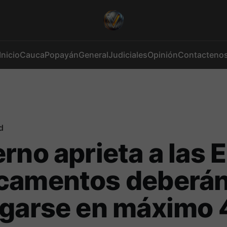
Inicio
Cauca
Popayán
General
Judiciales
Opinión
Contacteno
d
rno aprieta a las 
camentos deberá
egarse en máximo 