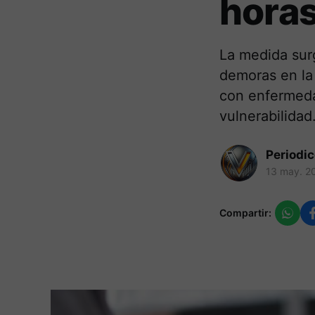
hora
La medida surg
demoras en la
con enfermeda
vulnerabilidad
Periodi
13 may. 2
Compartir: