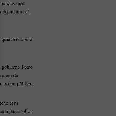
tencias que
s discusiones”,
o quedaría con el
l gobierno Petro
arguen de
e orden público.
zcan esas
ueda desarrollar