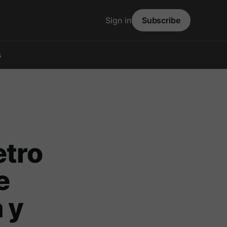
Sign in
Subscribe
s
etro
e
 y