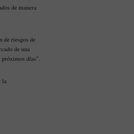
nados de manera
n de riesgos de
ercado de una
s próximos días".
 la