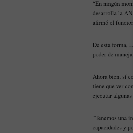
“En ningún mome
desarrolla la ANI
afirmó el funcio
De esta forma, L
poder de manejar
Ahora bien, sí c
tiene que ver co
ejecutar algunas
“Tenemos una int
capacidades y po