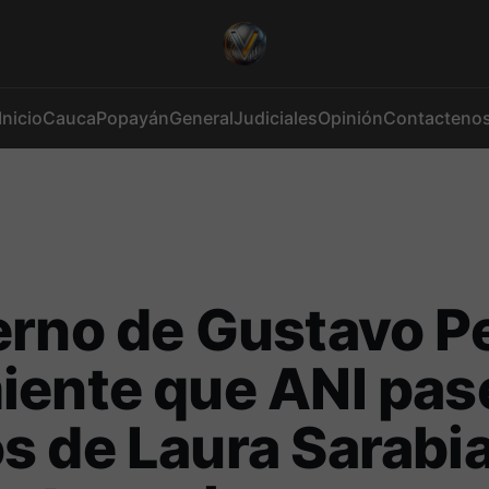
Inicio
Cauca
Popayán
General
Judiciales
Opinión
Contacteno
rno de Gustavo P
iente que ANI pas
 de Laura Sarabia