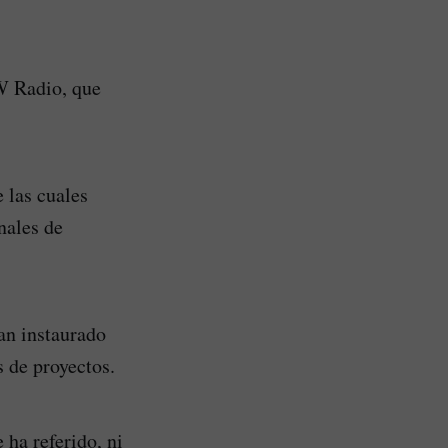
 W Radio, que
 las cuales
nales de
an instaurado
 de proyectos.
 ha referido, ni