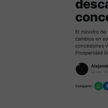
desca
conc
El ministro d
cambios en es
concesiones v
Prosperidad So
Alejand
22 nov. 2
Compartir: