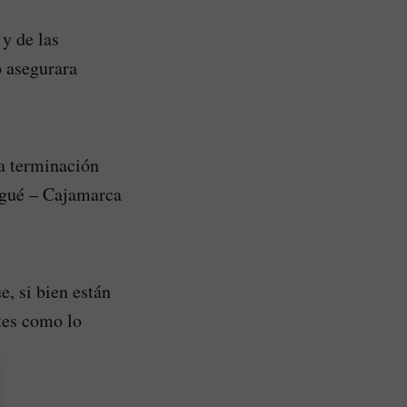
y de las
 asegurara
a terminación
bagué – Cajamarca
, si bien están
stes como lo