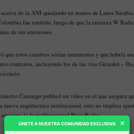
 acerca de la ANI quedando en manos de Laura Sarabia 
Colombia fue emitido, luego de que la emisora W Radio
nas de sus emisiones.
ó que estos cambios serían inminentes y que habría un
atro contratos, incluyendo los de las vías Girardot – I
vicencio.
ministro Camargo publicó un vídeo en el que asegura que
a nueva arquitectura institucional, esto no implica aju
 emisora de la multinacional Prisa Radio.
×
ÚNETE A NUESTRA COMUNIDAD EXCLUSIVA