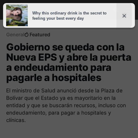
General
Featured
Gobierno se queda con la
Nueva EPS y abre la puerta
a endeudamiento para
pagarle a hospitales
El ministro de Salud anunció desde la Plaza de
Bolívar que el Estado ya es mayoritario en la
entidad y que se buscarán recursos, incluso con
endeudamiento, para pagar a hospitales y
clínicas.