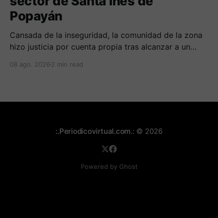
sector de Santa Inés de
Popayán
Cansada de la inseguridad, la comunidad de la zona
hizo justicia por cuenta propia tras alcanzar a un
sujeto señalado de robar por esta sector de la
08 ago. 2026
2 min read
comuna cuatro. La gente pedía que lo incineraran,
como pasó con la moto que al parecer usaba para
afectar a la comunidad.
:.Periodicovirtual.com.:
© 2026
Powered by Ghost