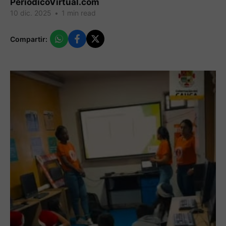
PeriodicoVirtual.com
10 dic. 2025
•
1 min read
Compartir: