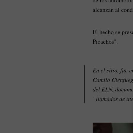
de los automotor
alcanzan al cond
El hecho se pres
Picachos".
En el sitio, fue
Camilo Cienfueg
del ELN, documen
“llamados de ate