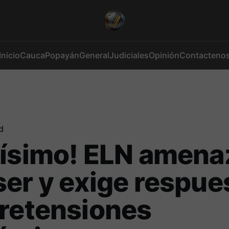
Inicio
Cauca
Popayán
General
Judiciales
Opinión
Contacteno
d
ísimo! ELN amena
er y exige respue
retensiones