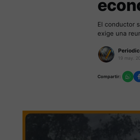
econ
El conductor s
exige una reun
Periodi
19 may. 2
Compartir: