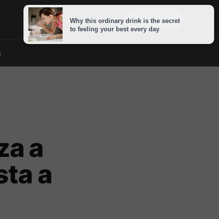
Sign in
Subscribe
s
za a
sta a