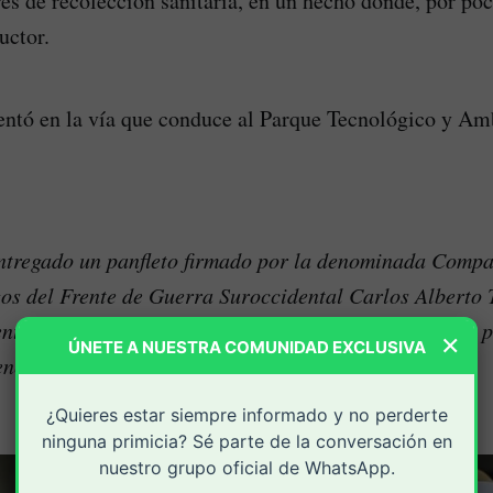
es de recolección sanitaria, en un hecho donde, por poc
uctor.
entó en la vía que conduce al Parque Tecnológico y Am
 entregado un panfleto firmado por la denominada Comp
os del Frente de Guerra Suroccidental Carlos Alberto 
to en el que el grupo ilegal asegura haber realizado 
×
ÚNETE A NUESTRA COMUNIDAD EXCLUSIVA
nción” a directivos de la empresa.
¿Quieres estar siempre informado y no perderte
ninguna primicia? Sé parte de la conversación en
nuestro grupo oficial de WhatsApp.