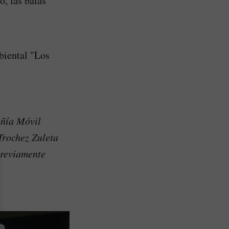
o, las balas
biental "Los
añía Móvil
Trochez Zuleta
previamente