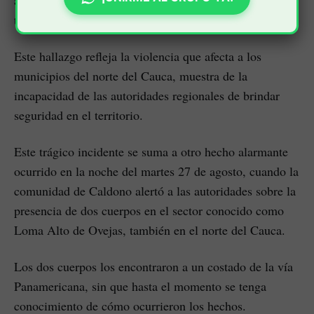
actividades delictivas como la extorsión y el control
territorial.
Este hallazgo refleja la violencia que afecta a los
municipios del norte del Cauca, muestra de la
incapacidad de las autoridades regionales de brindar
seguridad en el territorio.
Este trágico incidente se suma a otro hecho alarmante
ocurrido en la noche del martes 27 de agosto, cuando la
comunidad de Caldono alertó a las autoridades sobre la
presencia de dos cuerpos en el sector conocido como
Loma Alto de Ovejas, también en el norte del Cauca.
Los dos cuerpos los encontraron a un costado de la vía
Panamericana, sin que hasta el momento se tenga
conocimiento de cómo ocurrieron los hechos.