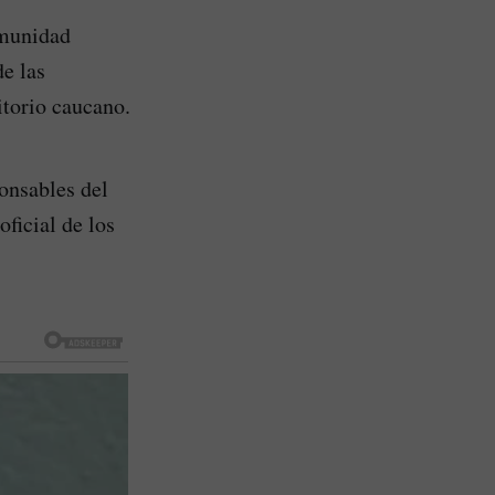
omunidad
e las
itorio caucano.
ponsables del
ficial de los