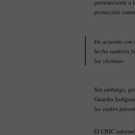
perteneciente a 
protección comun
De acuerdo con l
hecho también fu
las víctimas.
Sin embargo, gra
Guardia Indígena
las cuatro perso
El CRIC informó 