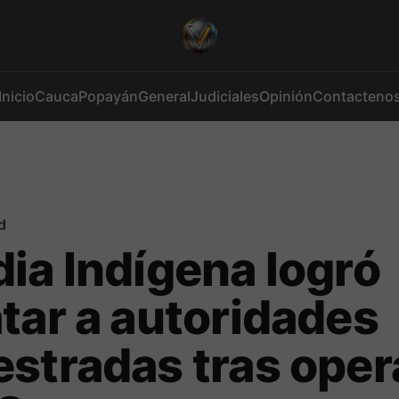
Inicio
Cauca
Popayán
General
Judiciales
Opinión
Contacteno
d
ia Indígena logró
tar a autoridades
stradas tras oper