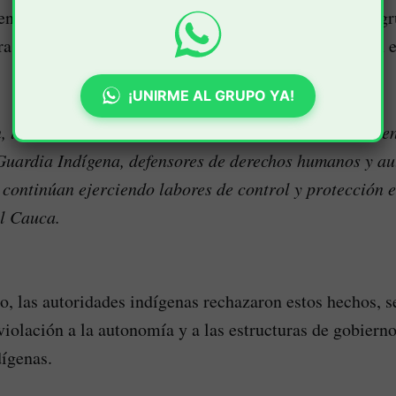
ena y autoridades ancestrales fueron atacados por un 
ra los equipos de acción humanitaria que participaban e
¡UNIRME AL GRUPO YA!
n, la organización indígena alertó sobre el riesgo que e
Guardia Indígena, defensores de derechos humanos y au
e continúan ejerciendo labores de control y protección e
l Cauca.
, las autoridades indígenas rechazaron estos hechos, 
violación a la autonomía y a las estructuras de gobierno
ígenas.