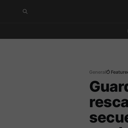
General
Feature
Guard
resca
secue