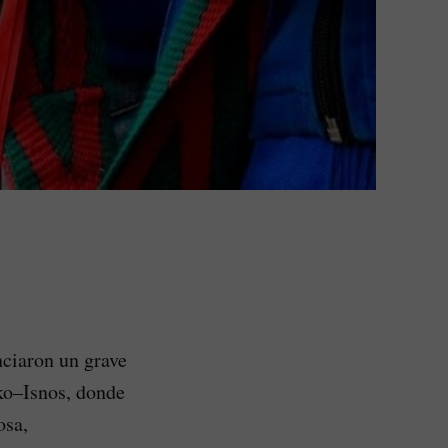
ciaron un grave
uko–Isnos, donde
osa,