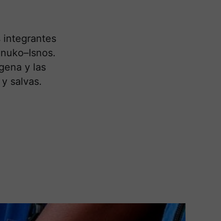
 integrantes
onuko–Isnos.
gena y las
 y salvas.