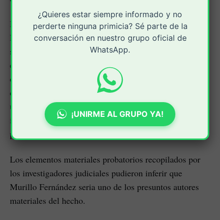
¿Quieres estar siempre informado y no
De acuerdo con las autoridades, la captura de Murillo
perderte ninguna primicia? Sé parte de la
Fernández quien sería reciclador en condición de calle,
conversación en nuestro grupo oficial de
WhatsApp.
se dio en cumplimiento a una orden judicial que cursa
en su contra por los acontecimientos presentados el 25
de abril de 2023 en el barrio Solidaridad, donde en
complicidad con un segundo actor criminal, llegó hasta
un establecimiento de comidas rápidas y mediante
¡UNIRME AL GRUPO YA!
intimidación con arma de fuego, le hurtan las
pertenencias a las personas que allí departían.
Los elementos materiales probatorios recopilados por
los investigadores judiciales pudieron inferir que
Murillo Fernández seria uno de los presuntos autores
materiales del hecho.