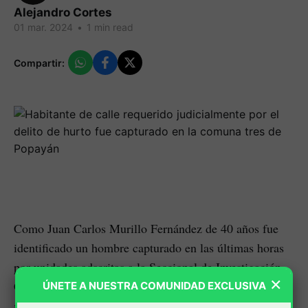
Alejandro Cortes
01 mar. 2024
•
1 min read
Compartir:
Como Juan Carlos Murillo Fernández de 40 años fue
identificado un hombre capturado en las últimas horas
por unidades adscritas a la Seccional de Investigación
×
Criminal-SIJIN por el delito de hurto calificado y
ÚNETE A NUESTRA COMUNIDAD EXCLUSIVA
agravado.