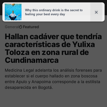
General
Featured
Hallan cadáver que tendría
características de Yulixa
Toloza en zona rural de
Cundinamarca
Medicina Legal adelanta los análisis forenses para
establecer si el cuerpo hallado en zona boscosa
entre Apulo y Anapoima corresponde a la estilista
desaparecida en Bogotá.