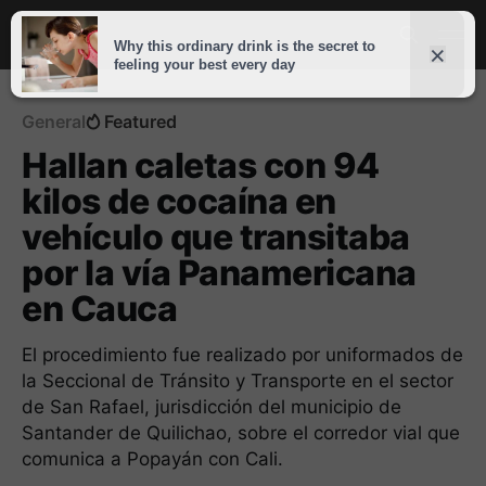
General
Featured
Hallan caletas con 94
kilos de cocaína en
vehículo que transitaba
por la vía Panamericana
en Cauca
El procedimiento fue realizado por uniformados de
la Seccional de Tránsito y Transporte en el sector
de San Rafael, jurisdicción del municipio de
Santander de Quilichao, sobre el corredor vial que
comunica a Popayán con Cali.