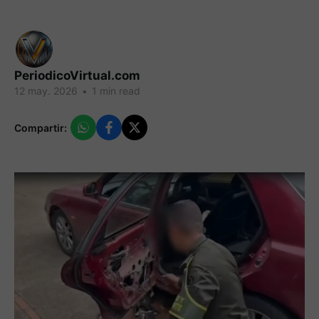
PeriodicoVirtual.com
12 may. 2026
•
1 min read
Compartir: