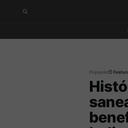
Popayán
Featur
Histó
sane
benef