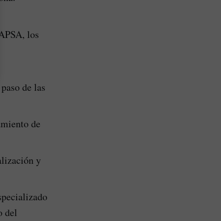
AAPSA, los
 paso de las
amiento de
lización y
specializado
o del