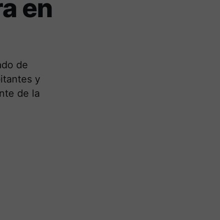
ra en
ado de
itantes y
nte de la