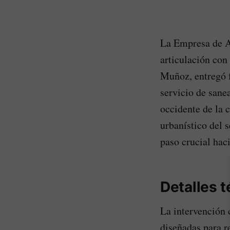
La Empresa de A
articulación con
Muñoz, entregó f
servicio de sane
occidente de la 
urbanístico del 
paso crucial hac
Detalles t
La intervención 
diseñadas para r