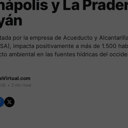
nápolis y La Prade
yán
tada por la empresa de Acueducto y Alcantarill
A), impacta positivamente a más de 1.500 hab
cto ambiental en las fuentes hídricas del occide
coVirtual.com
026
•
2 min read