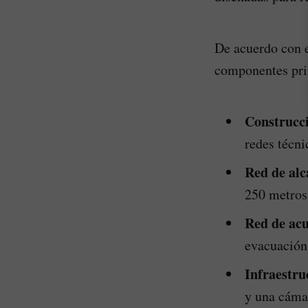
De acuerdo con e
componentes prin
Construcci
redes técni
Red de alc
250 metros 
Red de acu
evacuación 
Infraestr
y una cámar