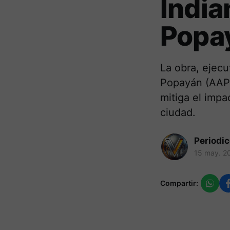
India
Popa
La obra, ejecu
Popayán (AAPS
mitiga el impa
ciudad.
Periodi
15 may. 2
Compartir: