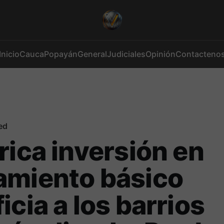
Inicio
Cauca
Popayán
General
Judiciales
Opinión
Contacteno
ed
rica inversión en
amiento básico
icia a los barrios