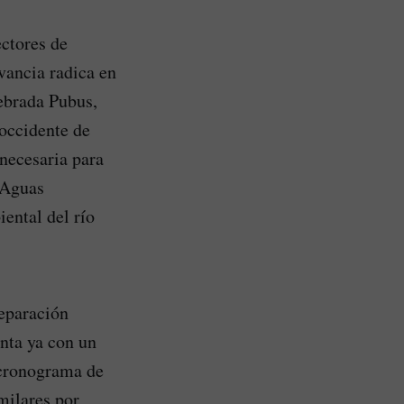
ctores de
vancia radica en
ebrada Pubus,
 occidente de
 necesaria para
 Aguas
ental del río
separación
nta ya con un
 cronograma de
milares por