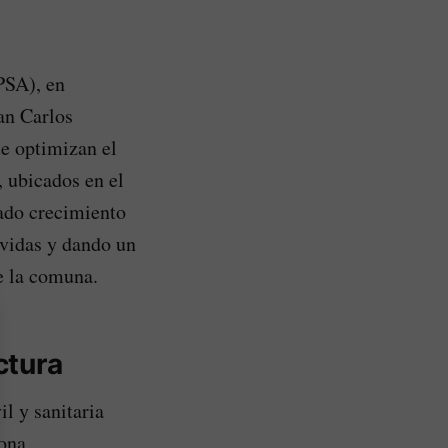
PSA), en
an Carlos
e optimizan el
, ubicados en el
rado crecimiento
rvidas y dando un
de la comuna.
ctura
l y sanitaria
ona.