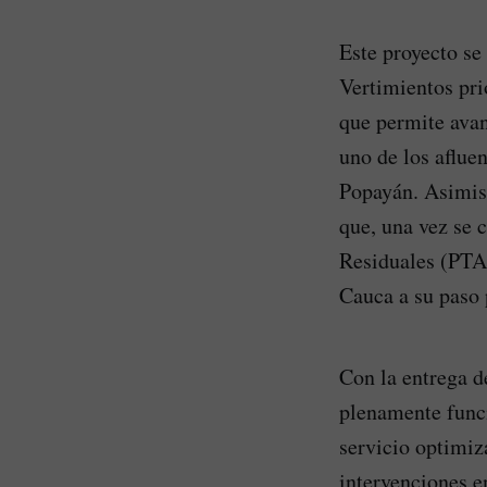
Este proyecto se
Vertimientos pri
que permite avan
uno de los aflue
Popayán. Asimism
que, una vez se 
Residuales (PTAR
Cauca a su paso 
Con la entrega d
plenamente funci
servicio optimi
intervenciones e