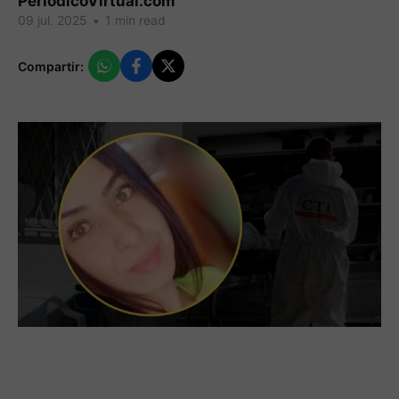
PeriodicoVirtual.com
09 jul. 2025
•
1 min read
Compartir: