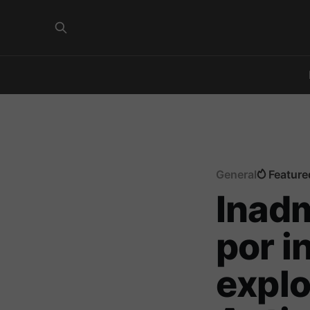
General
Feature
Inadm
por i
explo