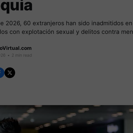
oquia
de 2026, 60 extranjeros han sido inadmitidos en
los con explotación sexual y delitos contra me
coVirtual.com
026
•
2 min read