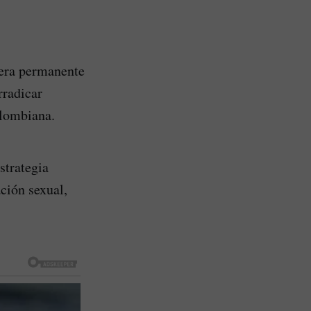
nera permanente
rradicar
olombiana.
strategia
ción sexual,