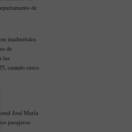
 departamento de
ron inadmitidos
os de
a las
025, cuando cerca
ional José María
res pasajeros