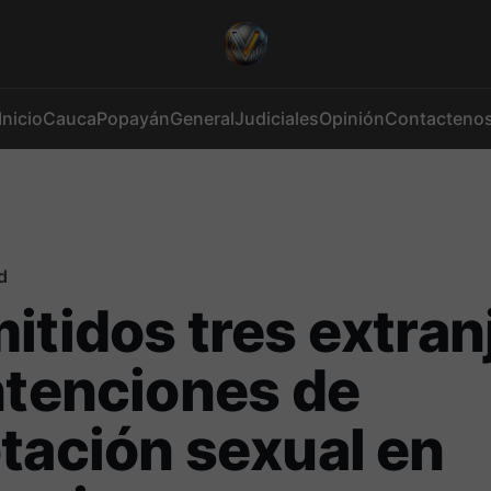
Inicio
Cauca
Popayán
General
Judiciales
Opinión
Contacteno
d
itidos tres extran
ntenciones de
tación sexual en