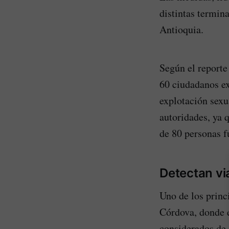
distintas termin
Antioquia.
Según el reporte
60 ciudadanos ex
explotación sexu
autoridades, ya 
de 80 personas f
Detectan via
Uno de los princ
Córdova, donde e
considerados de 