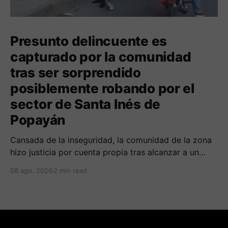
Presunto delincuente es
capturado por la comunidad
tras ser sorprendido
posiblemente robando por el
sector de Santa Inés de
Popayán
Cansada de la inseguridad, la comunidad de la zona
hizo justicia por cuenta propia tras alcanzar a un
sujeto señalado de robar por esta sector de la
08 ago. 2026
2 min read
comuna cuatro. La gente pedía que lo incineraran,
como pasó con la moto que al parecer usaba para
afectar a la comunidad.