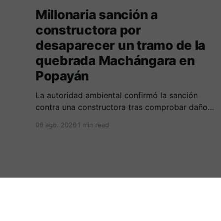
Millonaria sanción a
constructora por
desaparecer un tramo de la
quebrada Machángara en
Popayán
La autoridad ambiental confirmó la sanción
contra una constructora tras comprobar daños
irreversibles sobre el cauce, la franja de
06 ago. 2026
1 min read
protección y la tala no autorizada de un árbol.