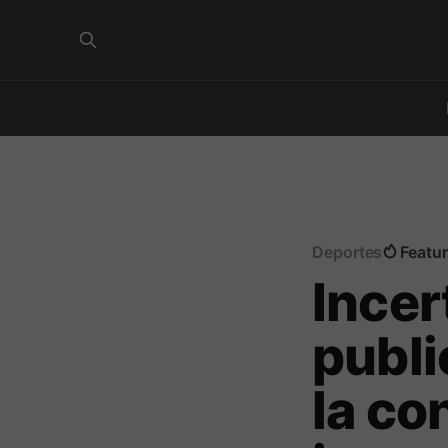
Deportes
Featu
Incer
publi
la co