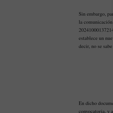
Sin embargo, par
la comunicación 
20241000137214 d
establece un nue
decir, no se sabe
En dicho documen
convocatoria, y a