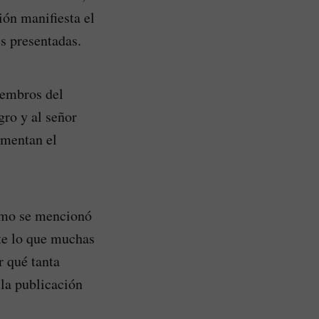
ión manifiesta el
s presentadas.
iembros del
ro y al señor
umentan el
como se mencionó
te lo que muchas
r qué tanta
 la publicación