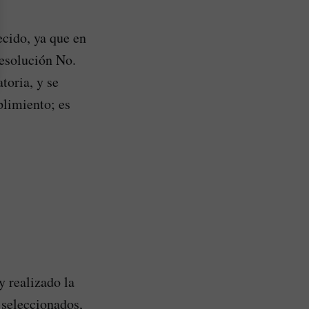
ecido, ya que en
Resolución No.
toria, y se
plimiento; es
 realizado la
 seleccionados,