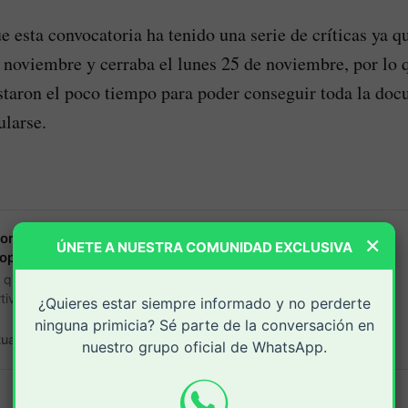
e esta convocatoria ha tenido una serie de críticas ya q
 noviembre y cerraba el lunes 25 de noviembre, por lo
staron el poco tiempo para poder conseguir toda la do
ularse.
×
or convocatoria exprés para estímulos
ÚNETE A NUESTRA COMUNIDAD EXCLUSIVA
Popayán
 que ha generado cuestionamientos entre la
iva de Popayán, la Secretaría de Deporte,
¿Quieres estar siempre informado y no perderte
catoria para estímulos por un valor de $1.976
ninguna primicia? Sé parte de la conversación en
tual.com.:
Alexander Casas Prado
nuestro grupo oficial de WhatsApp.