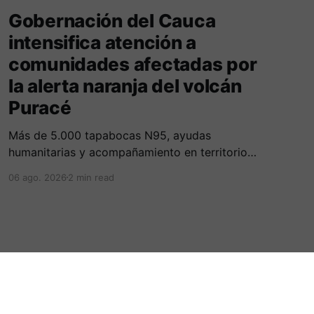
Gobernación del Cauca
intensifica atención a
comunidades afectadas por
la alerta naranja del volcán
Puracé
Más de 5.000 tapabocas N95, ayudas
humanitarias y acompañamiento en territorio
hacen parte de la respuesta del Gobierno
06 ago. 2026
2 min read
Departamental para mitigar los efectos de la
caída de ceniza.