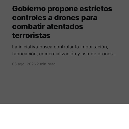
Gobierno propone estrictos
controles a drones para
combatir atentados
terroristas
La iniciativa busca controlar la importación,
fabricación, comercialización y uso de drones,
sin afectar las actividades legales de quienes
06 ago. 2026
2 min read
utilizan esta tecnología con fines comerciales o
productivos.