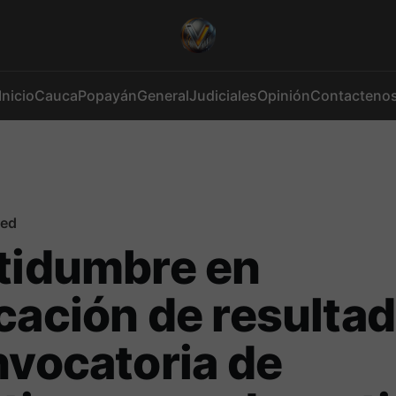
Inicio
Cauca
Popayán
General
Judiciales
Opinión
Contacteno
red
tidumbre en
cación de resulta
nvocatoria de