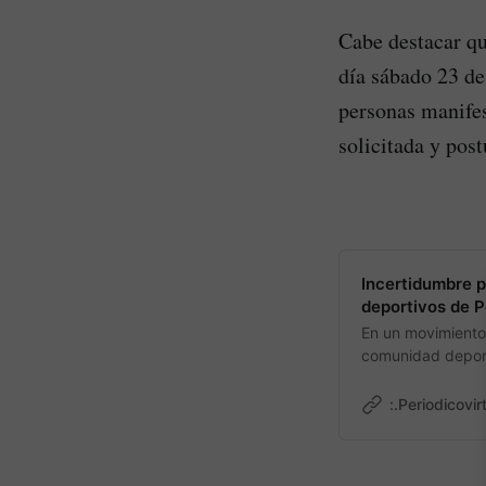
Cabe destacar qu
día sábado 23 de
personas manife
solicitada y post
Incertidumbre p
deportivos de 
En un movimiento
comunidad deport
publicó una convo
millones.
:.Periodicovir