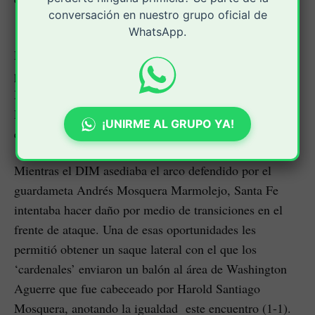
conversación en nuestro grupo oficial de
‘Poderoso de la Montaña’.
WhatsApp.
El primer tiempo fue de amplio dominio del balón por
parte de los capitalisno. Incluso, al minuto 18, el
Medellín abrió el marcador con un golazo de Francisco
Fydriszewki, y tuvo varias ocasiones más para ampliar
¡UNIRME AL GRUPO YA!
en las anotaciones.
Mientras el DIM asediaba el arco defendido por el
guardameta Andrés Mosquera Marmolejo, Santa Fe
intentaba hacer daño por medio de transiciones en el
frente de ataque. Una de esas oportunidades les
permitió obtener un saque lateral con el que los
‘cardenales’ enviaron un balón al área de Washington
Aguerre que fue cabeceado por Harold Santiago
Mosquera, anotando la igualdad este encuentro (1-1).