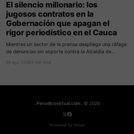
El silencio millonario: los
jugosos contratos en la
Gobernación que apagan el
rigor periodístico en el Cauca
Mientras un sector de la prensa despliega una ráfaga
de denuncias sin soporte contra la Alcaldía de
Popayán por falta de pauta, documentos oficiales
06 ago. 2026
5 min read
revelan acuerdos por 140 millones de pesos con el
gobierno departamental, garantizando un silencio
cómplice sobre sus excesos burocráticos.
:.Periodicovirtual.com.:
© 2026
Powered by Ghost