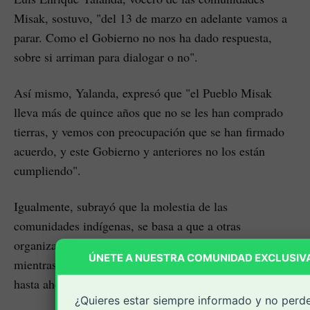
Misak, sostuvo, "del 13 de marzo en adelante vamos a
parar. Como el Gobierno no nos ha dado respuesta,
sobre si arriman para dialogar o no".
Así mismo, Yalanda, expresó que "el Pueblo Misak
lleva más de quince años que no se les han comprado
tierras, y vemos con preocupación que se han firmado
acuerdo, y este Gobierno y anteriores no los están
cumpliendo".
Igualmente, subrayó que la molestia de las
comunidades indígenas, se basa a que a otras
organizaciones sociales si les están comprando tierras,
ÚNETE A NUESTRA COMUNIDAD EXCLUSIV
mientras que a los Misak, según él, no lo han hecho
hasta ahora.
¿Quieres estar siempre informado y no perd