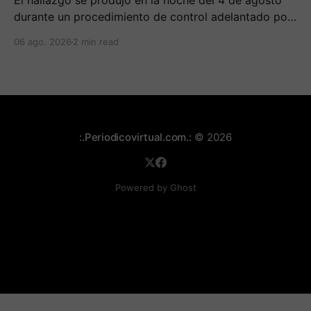
El hallazgo se produjo en la noche del 4 de agosto
durante un procedimiento de control adelantado por
uniformados de la Policía en el peaje de Villa Rica.
06 ago. 2026
2 min read
:.Periodicovirtual.com.:
© 2026
Powered by Ghost