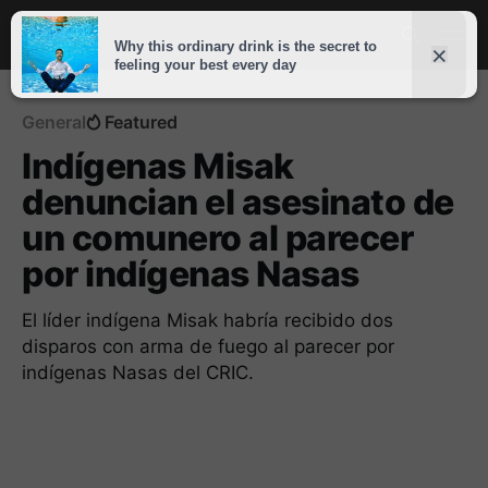
General
Featured
Indígenas Misak
denuncian el asesinato de
un comunero al parecer
por indígenas Nasas
El líder indígena Misak habría recibido dos
disparos con arma de fuego al parecer por
indígenas Nasas del CRIC.