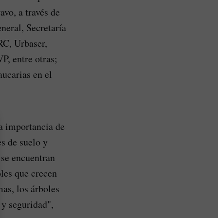
vo, a través de
neral, Secretaría
C, Urbaser,
, entre otras;
aucarias en el
a importancia de
s de suelo y
 se encuentran
oles que crecen
as, los árboles
y seguridad",