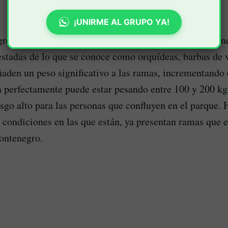
¡UNIRME AL GRUPO YA!
gregó que “muchas de las especies de árboles que se en
estadas de lo que se conoce como orquídeas, barbas de v
ñaden un peso significativo a las ramas, incrementando 
 perfectamente puede estar pesando entre 100 y 200 kg
esgo alto para las personas que confluyen en el parque. 
s condiciones en las que están, ya presentan ramas que 
ontenegro.