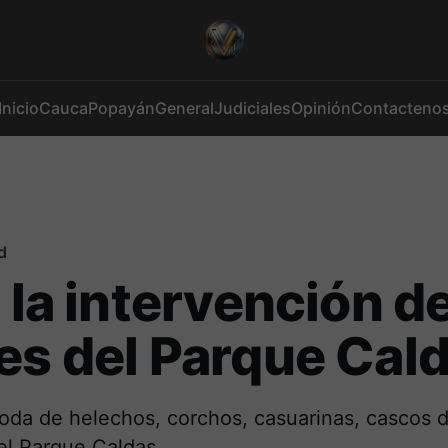
Inicio
Cauca
Popayán
General
Judiciales
Opinión
Contacteno
d
ó la intervención de
es del Parque Cal
poda de helechos, corchos, casuarinas, cascos 
el Parque Caldas.