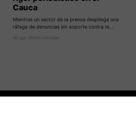
Cauca
Mientras un sector de la prensa despliega una
ráfaga de denuncias sin soporte contra la
Alcaldía de Popayán por falta de pauta,
06 ago. 2026
5 min read
documentos oficiales revelan acuerdos por 140
millones de pesos con el gobierno
departamental, garantizando un silencio
cómplice sobre sus excesos burocráticos.