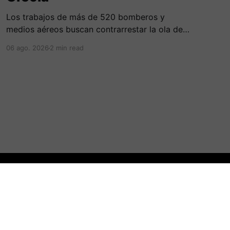
Los trabajos de más de 520 bomberos y
medios aéreos buscan contrarrestar la ola de
más de 230 incendios en Grecia, la cual deja
06 ago. 2026
2 min read
cinco fallecidos, miles de evacuados e
investigados por negligencias en redes
eléctricas y faenas agrícolas.
Powered by Ghost