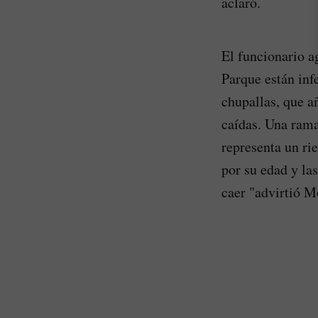
aclaró.
El funcionario a
Parque están inf
chupallas, que a
caídas. Una rama
representa un ri
por su edad y la
caer "advirtió M