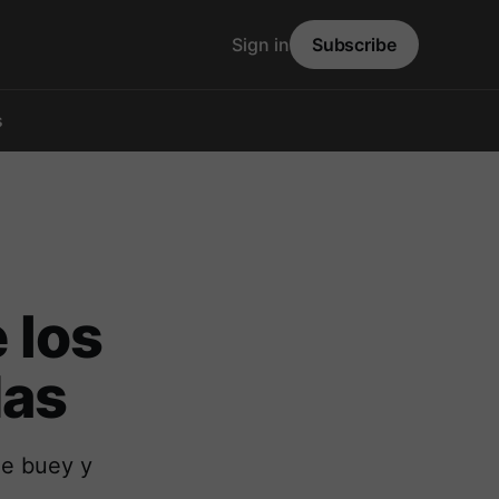
Sign in
Subscribe
s
 los
das
de buey y