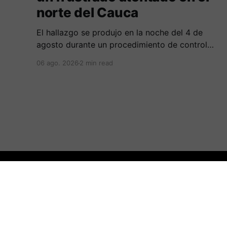
norte del Cauca
El hallazgo se produjo en la noche del 4 de
agosto durante un procedimiento de control
adelantado por uniformados de la Policía en el
06 ago. 2026
2 min read
peaje de Villa Rica.
:.Periodicovirtual.com.:
© 2026