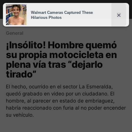
General
¡Insólito! Hombre quemó
su propia motocicleta en
plena vía tras “dejarlo
tirado”
El hecho, ocurrido en el sector La Esmeralda,
quedó grabado en video por un ciudadano. El
hombre, al parecer en estado de embriaguez,
habría reaccionado con furia al no poder encender
su vehículo.