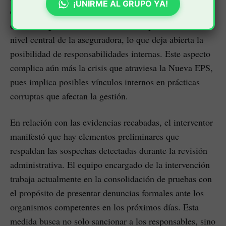
¡UNIRME AL GRUPO YA!
ejecutar este tipo de operaciones sin apoyo desde las
oficinas regionales o incluso desde dependencias del
nivel central de la aseguradora, lo que deja abierta la
posibilidad de responsabilidades internas. Este aspecto
complica aún más la crisis que atraviesa la Nueva EPS,
pues implica posibles vínculos internos en prácticas
corruptas que afectan la gestión.
En relación con las evidencias recabadas, el interventor
manifestó que hay elementos preliminares que
respaldan las sospechas detectadas durante la revisión
administrativa. El equipo encargado de la intervención
trabaja actualmente en la consolidación de pruebas con
el propósito de presentar denuncias formales ante los
organismos competentes en los próximos días. Esta
medida busca no solo sancionar a los responsables, sino