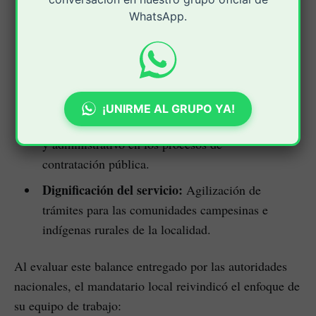
del presupuesto orientada a las metas del Plan
WhatsApp.
de Desarrollo Municipal.
Gobierno abierto:
Mejora en el acceso a la
información pública, canales de atención
ciudadana y rendición de cuentas.
¡UNIRME AL GRUPO YA!
Control interno mitigador:
Blindaje jurídico
y administrativo en los procesos de
contratación pública.
Dignificación del servicio:
Agilización de
trámites para las comunidades campesinas e
indígenas rurales de la localidad.
Al evaluar este balance entregado por las autoridades
nacionales, el mandatario local reivindicó el enfoque de
su equipo de trabajo: