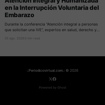
Atención Integral y Humanizada
en la Interrupción Voluntaria del
Embarazo
Durante la conferencia “Atención integral a personas
que solicitan una IVE”, expertos en salud, derecho y
derechos humanos compartieron sus conocimientos
05 ago. 2026
3 min read
sobre cómo abordar esta temática desde una
perspectiva multidimensional
:.Periodicovirtual.com.:
© 2026
Powered by Ghost