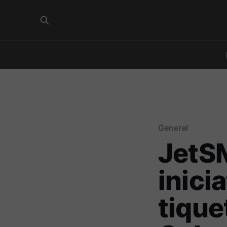
General
JetS
inici
tique