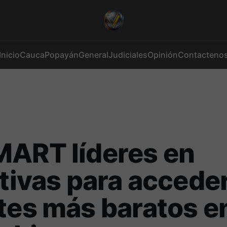
Inicio
Cauca
Popayán
General
Judiciales
Opinión
Contacteno
MART líderes en
ativas para acceder
tes más baratos e