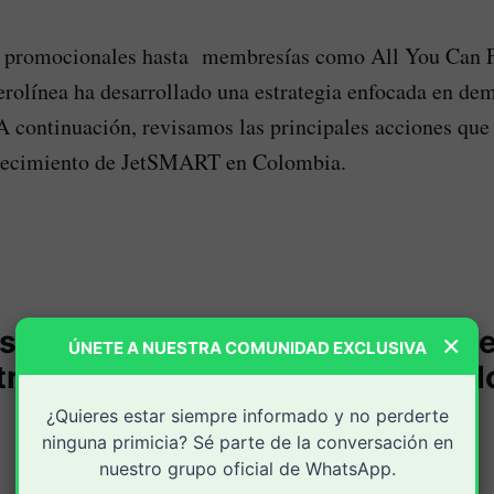
promocionales hasta membresías como All You Can F
erolínea ha desarrollado una estrategia enfocada en dem
 A continuación, revisamos las principales acciones que
recimiento de JetSMART en Colombia.
supera los 211 millones de pasaj
×
ÚNETE A NUESTRA COMUNIDAD EXCLUSIVA
tre 2022 y 2025 y sigue creciend
¿Quieres estar siempre informado y no perderte
ninguna primicia? Sé parte de la conversación en
nuestro grupo oficial de WhatsApp.