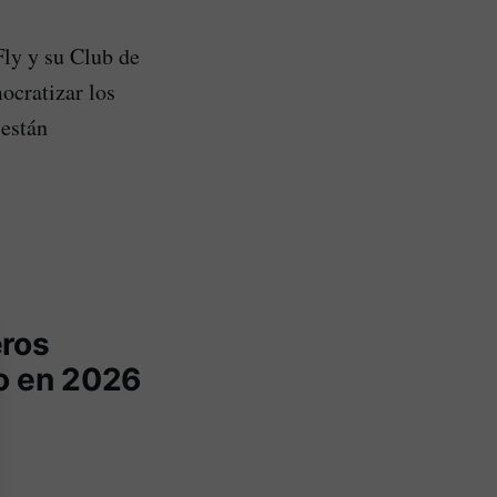
ly y su Club de
ocratizar los
 están
eros
o en 2026