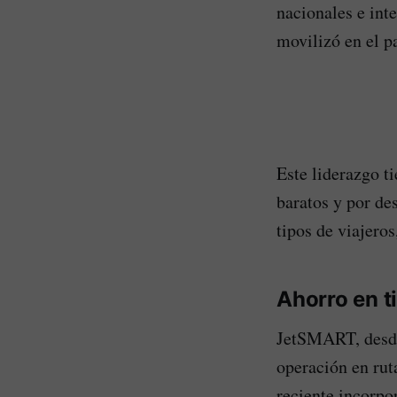
nacionales e int
movilizó en el pa
Este liderazgo t
baratos y por de
tipos de viajero
Ahorro en t
JetSMART, desde
operación en rut
reciente incorpo