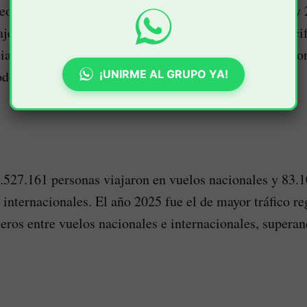
reo en Colombia alcanzó un hito histórico entre 2022 y
jeros movilizados por los aeropuertos del país. Esta ci
ano hubiera utilizado el avión como medio de transpor
¡UNIRME AL GRUPO YA!
odo.
8.527.161 personas viajaron en vuelos nacionales y 83.1
 internacionales. El año 2025 fue el de mayor tráfico re
eros entre vuelos nacionales e internacionales, supera