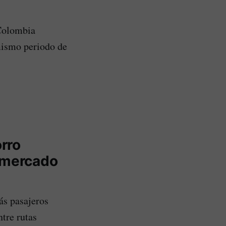
 Colombia
mismo periodo de
rro
l mercado
ás pasajeros
tre rutas