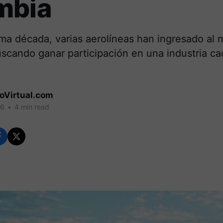
mbia
ima década, varias aerolíneas han ingresado al
scando ganar participación en una industria c
coVirtual.com
26
•
4 min read