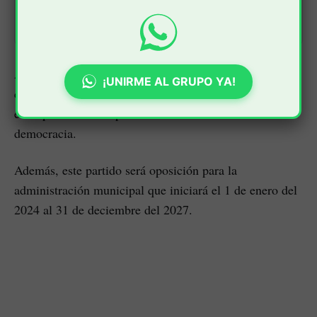
sobre todo, en mejorar la
seguridad de Popayán.
:.Periodicovirtual.com.:
• 1 min read
Así las cosas, el Pacto Histórico logra quedarse con
¡UNIRME AL GRUPO YA!
cinco curules en el Concejo municipal, convirtiéndose
en la primer fuerza política dentro de este recinto de la
democracia.
Además, este partido será oposición para la
administración municipal que iniciará el 1 de enero del
2024 al 31 de deciembre del 2027.