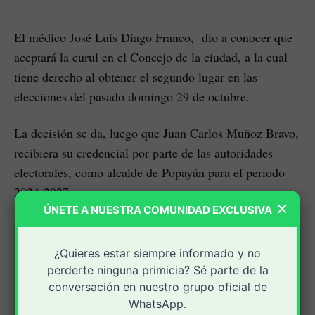
El médico José Luis Diago Franco, dio a conocer que
aceptará la curul en el Concejo de la ciudad, a la cual
tiene derecho al obtener el segundo lugar en las
elecciones del pasado domingo 29 de octubre.
La decisión se da, luego que Juan Carlos Muñoz Bravo,
recibiera su credencial por parte de las autoridades
electorales, como alcalde de Popayán para el periodo
2024-2027.
×
ÚNETE A NUESTRA COMUNIDAD EXCLUSIVA
Juan Carlos Muñoz recibió
¿Quieres estar siempre informado y no
credencial como alcalde de
perderte ninguna primicia? Sé parte de la
Popayán 2024-2027
conversación en nuestro grupo oficial de
Juan Carlos Muñoz tendrá grandes
WhatsApp.
retos en generación de empleo y