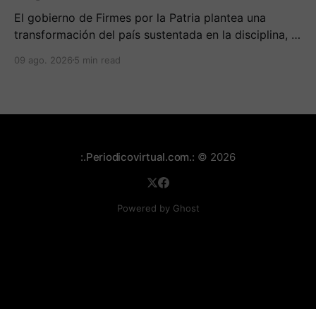
El gobierno de Firmes por la Patria plantea una
transformación del país sustentada en la disciplina, el
fortalecimiento de la familia, los valores religiosos y
09 ago. 2026
5 min read
una mayor presencia de los uniformados en el
territorio
:.Periodicovirtual.com.:
© 2026
Powered by Ghost