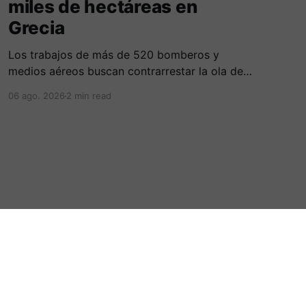
miles de hectáreas en
Grecia
Los trabajos de más de 520 bomberos y
medios aéreos buscan contrarrestar la ola de
más de 230 incendios en Grecia, la cual deja
06 ago. 2026
2 min read
cinco fallecidos, miles de evacuados e
investigados por negligencias en redes
eléctricas y faenas agrícolas.
Powered by Ghost