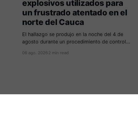
explosivos utilizados para
un frustrado atentado en el
norte del Cauca
El hallazgo se produjo en la noche del 4 de
agosto durante un procedimiento de control
adelantado por uniformados de la Policía en el
06 ago. 2026
2 min read
peaje de Villa Rica.
:.Periodicovirtual.com.:
© 2026