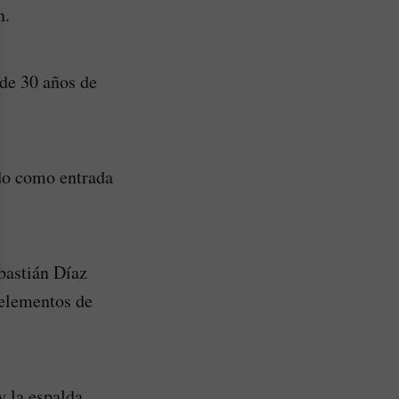
n.
 de 30 años de
ido como entrada
bastián Díaz
 elementos de
y la espalda,