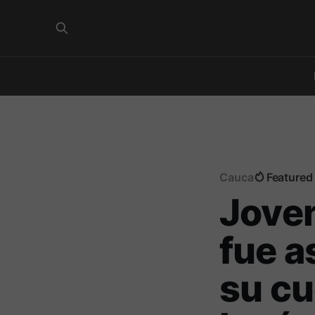
Cauca
Featured
Jove
fue a
su cu