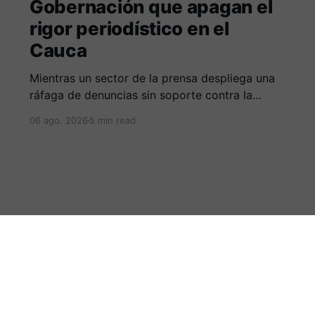
Gobernación que apagan el
rigor periodístico en el
Cauca
Mientras un sector de la prensa despliega una
ráfaga de denuncias sin soporte contra la
Alcaldía de Popayán por falta de pauta,
06 ago. 2026
5 min read
documentos oficiales revelan acuerdos por 140
millones de pesos con el gobierno
departamental, garantizando un silencio
cómplice sobre sus excesos burocráticos.