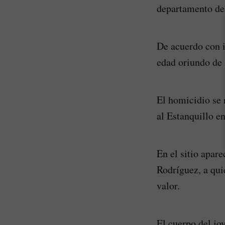
departamento del
De acuerdo con i
edad oriundo de 
El homicidio se 
al Estanquillo e
En el sitio apar
Rodríguez, a quie
valor.
El cuerpo del jov