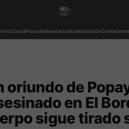
Inicio
Cauca
Popayán
General
Judiciales
Opinión
Contacteno
n oriundo de Popa
sesinado en El Bor
erpo sigue tirado 