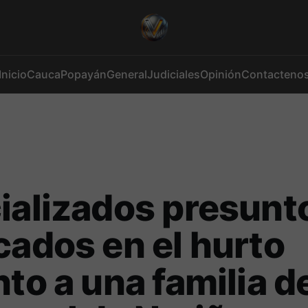
Inicio
Cauca
Popayán
General
Judiciales
Opinión
Contacteno
ializados presunt
cados en el hurto
nto a una familia de