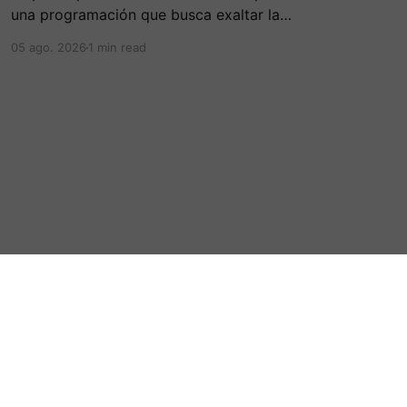
una programación que busca exaltar la
diversidad cultural, las tradiciones y las
05 ago. 2026
1 min read
expresiones artísticas de distintas regiones del
país. D
Powered by Ghost