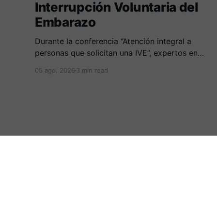
Interrupción Voluntaria del
Embarazo
Durante la conferencia “Atención integral a
personas que solicitan una IVE”, expertos en
salud, derecho y derechos humanos
05 ago. 2026
3 min read
compartieron sus conocimientos sobre cómo
abordar esta temática desde una perspectiva
multidimensional
:.Periodicovirtual.com.:
© 2026