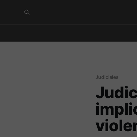
Judiciales
Judic
impli
viole