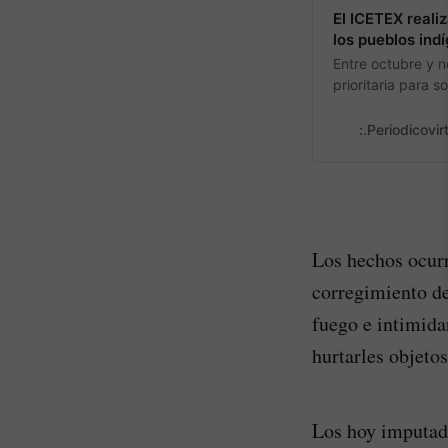
El ICETEX reali
los pueblos ind
Entre octubre y n
prioritaria para 
permanencia que 
estas están las b
:.Periodicovir
Los hechos ocurr
corregimiento de
fuego e intimida
hurtarles objetos
Los hoy imputado