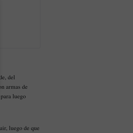
de, del
on armas de
 para luego
ir, luego de que