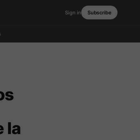
Sign in
Subscribe
s
os
 la