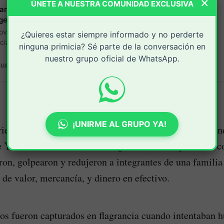
×
ÚNETE A NUESTRA COMUNIDAD EXCLUSIVA
zará ocho jornadas de atención especial para
ígenas
oviembre la entidad realizará esta atención
¿Quieres estar siempre informado y no perderte
socializar las oportunidades de acceso y
ninguna primicia? Sé parte de la conversación en
tiene la entidad para estas comunidades. Entre
nuestro grupo oficial de WhatsApp.
ecas y fondos.
tual.com.:
periodicovirtual
¡UNIRME AL GRUPO YA!
ieron en una vivienda ubicada en la vereda Llano Gran
 Yaramal, a donde habrían ingresado varias personas c
ron, golpearon y redujeron a integrantes de una familia
 de valor, mercancía, y dinero en efectivo.
s fueron capturados en flagrancia cuando intentaban hu