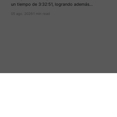
un tiempo de 3:32:51, logrando además
destacarse entre los mejores corredores de la
05 ago. 2026
1 min read
clasificación general.