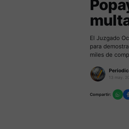
Popay
multa
El Juzgado Oct
para demostrar
miles de comp
Periodi
13 may. 2
Compartir: