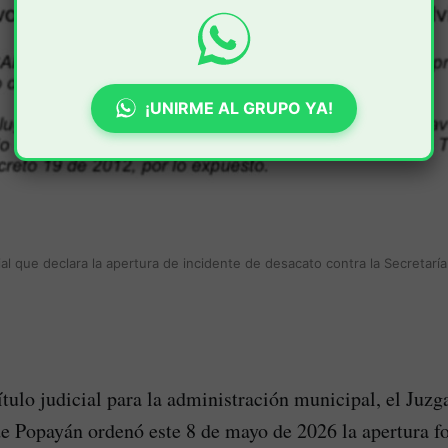
¡UNIRME AL GRUPO YA!
cial que declara la apertura de incidente de desacato contra la Secretarí
tulo judicial para la administración municipal, el Juz
e Popayán ordenó este 8 de mayo de 2026 la apertura f