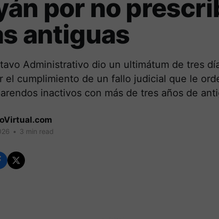
án por no prescri
s antiguas
avo Administrativo dio un ultimátum de tres día
 el cumplimiento de un fallo judicial que le or
arendos inactivos con más de tres años de ant
coVirtual.com
026
•
3 min read