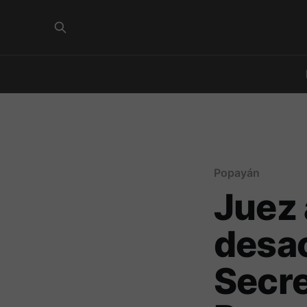
Popayán
Juez 
desac
Secre