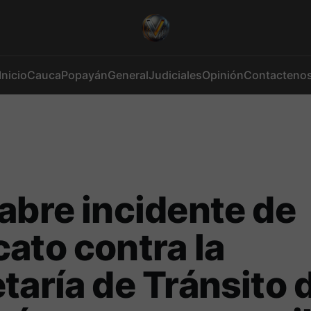
Inicio
Cauca
Popayán
General
Judiciales
Opinión
Contacteno
abre incidente de
ato contra la
taría de Tránsito 