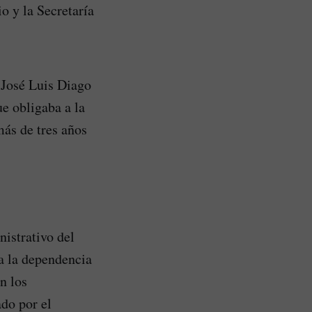
o y la Secretaría
 José Luis Diago
e obligaba a la
más de tres años
istrativo del
 a la dependencia
n los
do por el