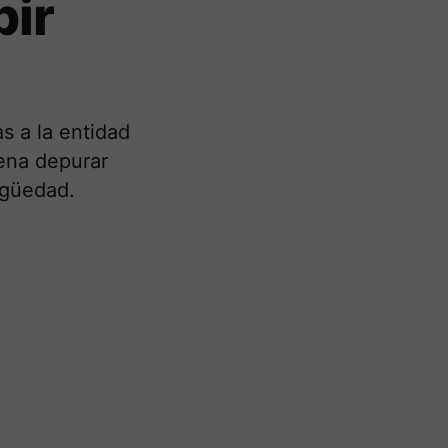
bir
s a la entidad
dena depurar
igüedad.