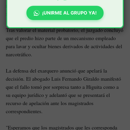
inscrita a nombre del exfutbolista y de uno de sus
¡UNIRME AL GRUPO YA!
familiares.
Tras valorar el material probatorio, el juzgado concluyó
que el predio hizo parte de un mecanismo empleado
para lavar y ocultar bienes derivados de actividades del
narcotráfico.
La defensa del exarquero anunció que apelará la
decisión. El abogado Luis Fernando Giraldo manifestó
que el fallo tomó por sorpresa tanto a Higuita como a
su equipo jurídico y adelantó que se presentará el
recurso de apelación ante los magistrados
correspondientes.
"Esperamos que los magistrados que les corresponda