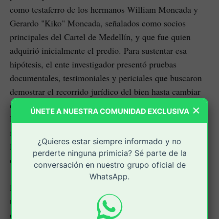
como testaferro de los hermanos William Moncada y
Gerardo "Kiko" Moncada, señalados como socios
principales del Cartel de Medellín, y que fue quien
adquirió inicialmente el predio. Para sustentar esa
hipótesis, el ente investigador presentó pruebas
documentales, testimoniales y periciales que buscaron
demostrar el recorrido jurídico del bien hasta cambiar
de propietarios.
×
ÚNETE A NUESTRA COMUNIDAD EXCLUSIVA
Entre los elementos evaluados por el despacho judicial
figuró un análisis grafológico que determinó que una de
¿Quieres estar siempre informado y no
las firmas consignadas en una escritura pública no
perderte ninguna primicia? Sé parte de la
correspondía a una firma auténtica.
conversación en nuestro grupo oficial de
WhatsApp.
La investigación también reconstruyó las sucesivas
transferencias de dominio del inmueble, procedimiento
que permitió establecer cómo la propiedad terminó