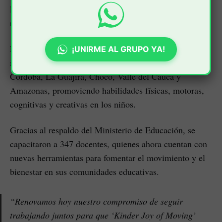
la colaboración entre el Gobierno colombiano y la
reconocida empresa.
El programa ‘Kinder Joy of Moving’ impactó a 14
¡UNIRME AL GRUPO YA!
instituciones educativas en los departamentos de Sucre,
Córdoba, La Guajira, Chocó, Valle del Cauca y
Amazonas, promoviendo habilidades físicas, motoras,
cognitivas y creativas en los niños.
Gracias al respaldo del Ministerio de Educación, se
capacitaron a 347 docentes, quienes ahora cuentan con
nuevas herramientas para fomentar el movimiento y el
bienestar en sus comunidades educativas.
“Renovamos hoy nuestro compromiso de seguir
trabajando juntos para que ‘Kinder Joy of Moving’