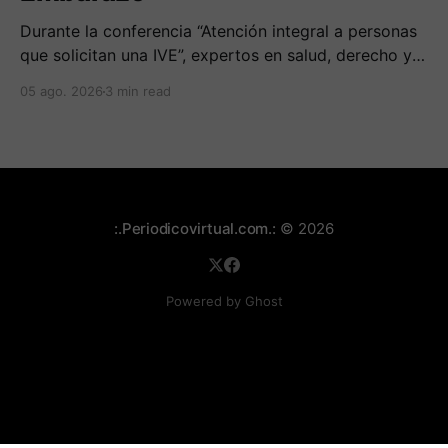
Durante la conferencia “Atención integral a personas
que solicitan una IVE”, expertos en salud, derecho y
derechos humanos compartieron sus conocimientos
05 ago. 2026
3 min read
sobre cómo abordar esta temática desde una
perspectiva multidimensional
:.Periodicovirtual.com.:
© 2026
Powered by Ghost