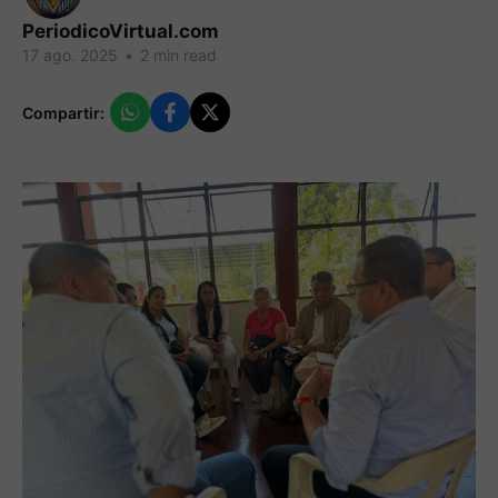
PeriodicoVirtual.com
17 ago. 2025
•
2 min read
Compartir: