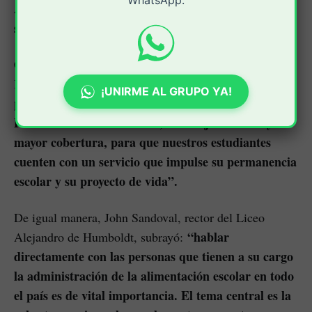
WhatsApp.
A pesar de que el PAE no es un programa perfecto,
se pueda ir mejorando año tras año”.
Con una visión optimista, José Contreras, rector de la
“Estas jornadas nos
I.E. Las Huacas, resaltó:
¡UNIRME AL GRUPO YA!
permiten reflexionar, aportar y construir juntos un
PAE cada vez más eficiente, con mejor calidad y
mayor cobertura, para que nuestros estudiantes
cuenten con un servicio que impulse su permanencia
escolar y su proyecto de vida”.
De igual manera, John Sandoval, rector del Liceo
“hablar
Alejandro de Humboldt, subrayó:
directamente con las personas que tienen a su cargo
la administración de la alimentación escolar en todo
el país es de vital importancia. El tema central es la