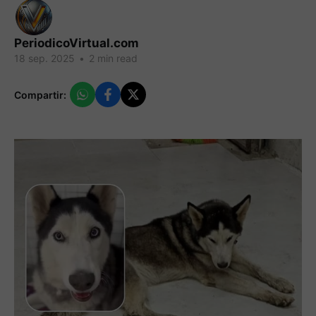
PeriodicoVirtual.com
18 sep. 2025
•
2 min read
Compartir: