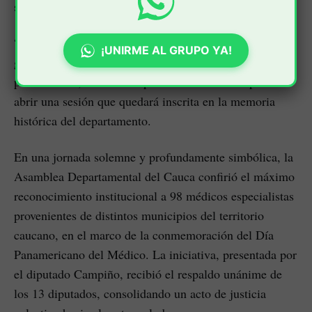
supremo.
“Hoy este recinto se detiene para rendir un tributo
¡UNIRME AL GRUPO YA!
genuino a quienes han hecho de la vida su causa
permanente”, afirmó el diputado William Campiño al
abrir una sesión que quedará inscrita en la memoria
histórica del departamento.
En una jornada solemne y profundamente simbólica, la
Asamblea Departamental del Cauca confirió el máximo
reconocimiento institucional a 98 médicos especialistas
provenientes de distintos municipios del territorio
caucano, en el marco de la conmemoración del Día
Panamericano del Médico. La iniciativa, presentada por
el diputado Campiño, recibió el respaldo unánime de
los 13 diputados, consolidando un acto de justicia