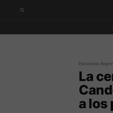
Elecciones Regio
La ce
Cande
a los