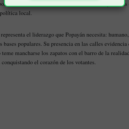
por entender las necesidades cotidianas de las personas
política local.
epresenta el liderazgo que Popayán necesita: humano, 
s bases populares. Su presencia en las calles evidencia
 teme mancharse los zapatos con el barro de la realida
á conquistando el corazón de los votantes.