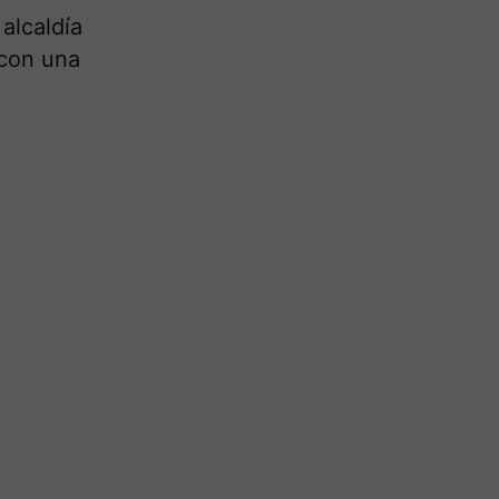
 alcaldía
 con una
.