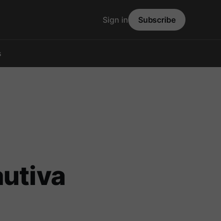
Sign in
Subscribe
s
autiva