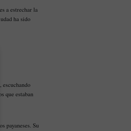
es a estrechar la
iudad ha sido
n, escuchando
os que estaban
os payaneses. Su