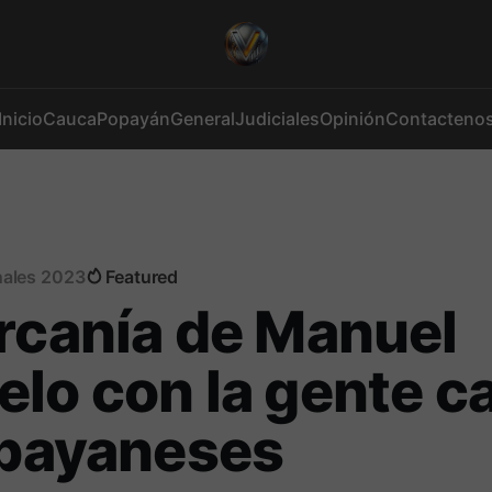
Inicio
Cauca
Popayán
General
Judiciales
Opinión
Contacteno
nales 2023
Featured
rcanía de Manuel
lo con la gente c
 payaneses