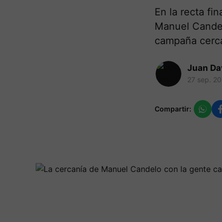
En la recta fin
Manuel Candel
campaña cerca
Juan Da
27 sep. 2
Compartir: