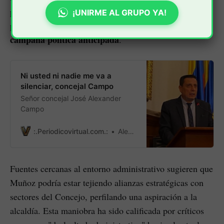
por su rol en iniciativas de privatización de patrimonio
¡UNIRME AL GRUPO YA!
público, ha encendido las alarmas sobre una posible
campaña política anticipada
.
Ni usted ni nadie me va a
silenciar, concejal Campo
Señor concejal José Alexander
Campo
:.Periodicovirtual.com.:
Alexander Casas Prado
Fuentes cercanas al entorno administrativo sugieren que
Muñoz podría estar tejiendo alianzas estratégicas con
sectores del Concejo, perfilando una aspiración a la
alcaldía. Esta maniobra ha sido calificada por críticos