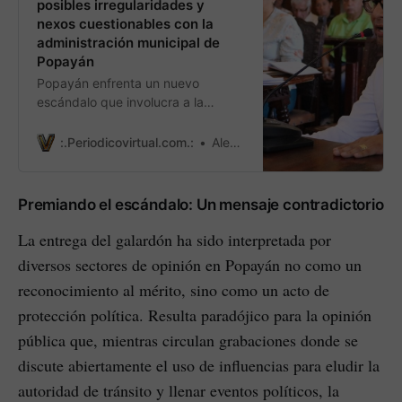
posibles irregularidades y
nexos cuestionables con la
administración municipal de
Popayán
Popayán enfrenta un nuevo
escándalo que involucra a la
Fundación con Dignidad si es
posible, liderada por Martha
:.Periodicovirtual.com.:
Alexander Casas Prado
Hoyos, y que compromete a
miembros de la actual
administración municipal.
Premiando el escándalo: Un mensaje contradictorio
La entrega del galardón ha sido interpretada por
diversos sectores de opinión en Popayán no como un
reconocimiento al mérito, sino como un acto de
protección política. Resulta paradójico para la opinión
pública que, mientras circulan grabaciones donde se
discute abiertamente el uso de influencias para eludir la
autoridad de tránsito y llenar eventos políticos, la