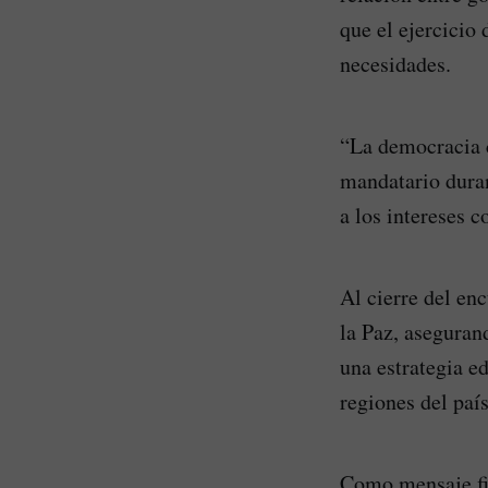
que el ejercicio
necesidades.
“La democracia c
mandatario duran
a los intereses c
Al cierre del en
la Paz, asegurand
una estrategia e
regiones del país
Como mensaje fin