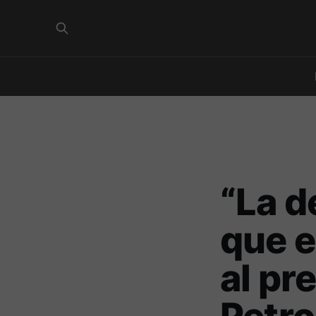
“La d
que e
al pr