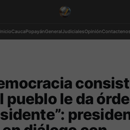
Inicio
Cauca
Popayán
General
Judiciales
Opinión
Contacteno
emocracia consist
l pueblo le da órd
esidente”: preside