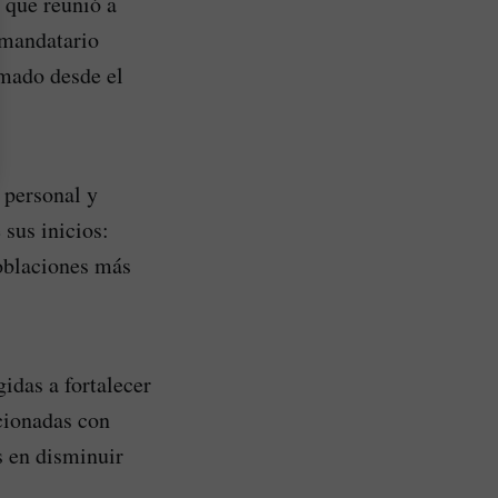
 que reunió a
 mandatario
omado desde el
 personal y
sus inicios:
poblaciones más
idas a fortalecer
acionadas con
s en disminuir