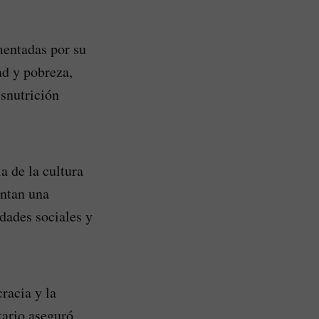
mentadas por su
ad y pobreza,
snutrición
a de la cultura
entan una
idades sociales y
racia y la
tario aseguró