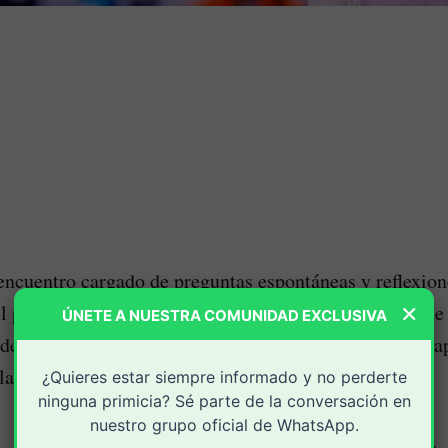
ncuentro cargado de preguntas espontáneas y reflexion
×
 el presidente Gustavo Petro conversó con estudiantes de
ÚNETE A NUESTRA COMUNIDAD EXCLUSIVA
de Sucre sobre educación, pobreza, democracia y el pap
la transformación social.
¿Quieres estar siempre informado y no perderte
ninguna primicia? Sé parte de la conversación en
nuestro grupo oficial de WhatsApp.