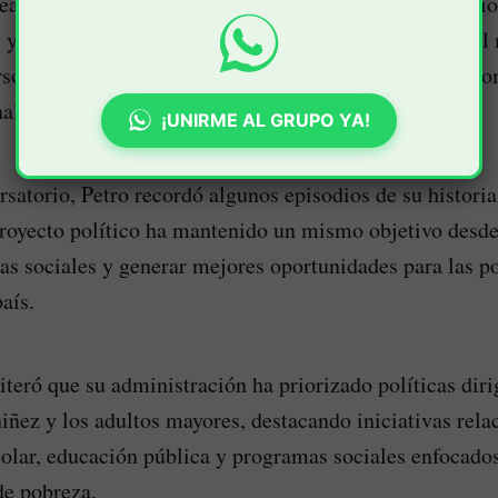
realizó dentro del programa Artes para la Paz, escenario
 y niñas que aprovecharon el espacio para preguntar al
sonal, su trayectoria política y las decisiones que ha t
al.
¡UNIRME AL GRUPO YA!
rsatorio, Petro recordó algunos episodios de su historia
royecto político ha mantenido un mismo objetivo desde 
has sociales y generar mejores oportunidades para las 
aís.
teró que su administración ha priorizado políticas dirig
 niñez y los adultos mayores, destacando iniciativas rel
olar, educación pública y programas sociales enfocado
de pobreza.