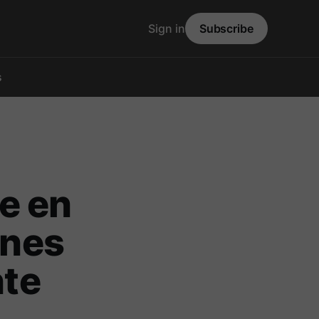
Sign in
Subscribe
s
e en
enes
nte