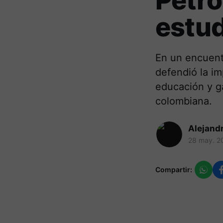
Petro
estud
En un encuent
defendió la im
educación y ga
colombiana.
Alejand
28 may. 2
Compartir: