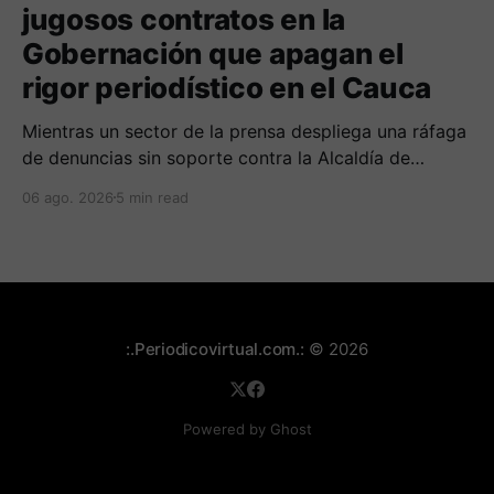
jugosos contratos en la
Gobernación que apagan el
rigor periodístico en el Cauca
Mientras un sector de la prensa despliega una ráfaga
de denuncias sin soporte contra la Alcaldía de
Popayán por falta de pauta, documentos oficiales
06 ago. 2026
5 min read
revelan acuerdos por 140 millones de pesos con el
gobierno departamental, garantizando un silencio
cómplice sobre sus excesos burocráticos.
:.Periodicovirtual.com.:
© 2026
Powered by Ghost