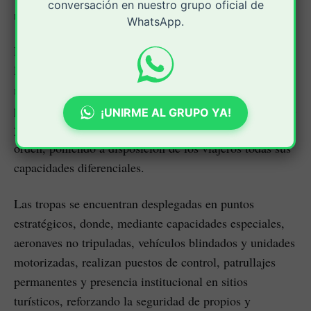
conversación en nuestro grupo oficial de
región del país.
WhatsApp.
Esta estrategia se desarrolla de manera coordinada con
la Policía Nacional y las autoridades departamentales y
municipales, articulando capacidades para cumplir este
propósito. Más de 2000 soldados permanecen vigilantes
¡UNIRME AL GRUPO YA!
y listos para reaccionar ante cualquier alteración del
orden, poniendo a disposición de los viajeros todas sus
capacidades diferenciales.
Las tropas se encuentran desplegadas en puntos
estratégicos, donde, mediante capacidades especiales,
aeronaves no tripuladas, vehículos blindados y unidades
motorizadas, realizan puestos de control, patrullajes
permanentes y presencia institucional en sitios
turísticos, reforzando la seguridad de propios y