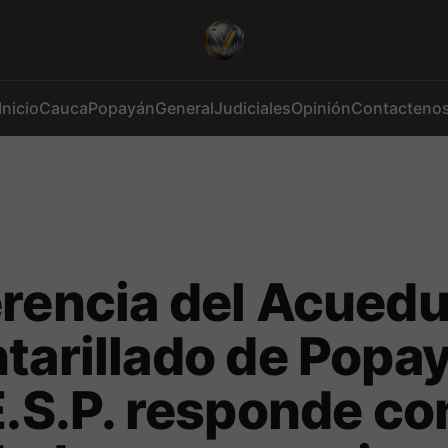
Inicio
Cauca
Popayán
General
Judiciales
Opinión
Contacteno
rencia del Acuedu
tarillado de Popa
E.S.P. responde co