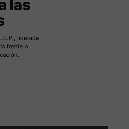
a las
s
.S.P., liderada
da frente a
cación.