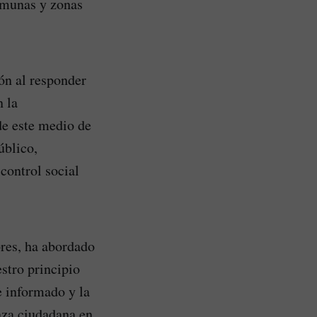
comunas y zonas
ón al responder
n la
de este medio de
úblico,
control social
res, ha abordado
stro principio
e informado y la
nza ciudadana en