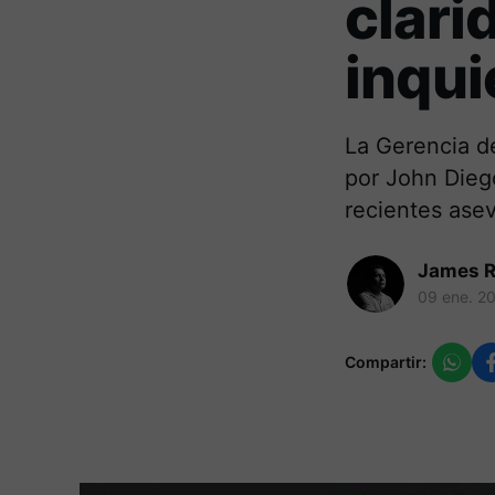
clari
inqu
La Gerencia de
por John Diego
recientes ase
James R
09 ene. 2
Compartir: