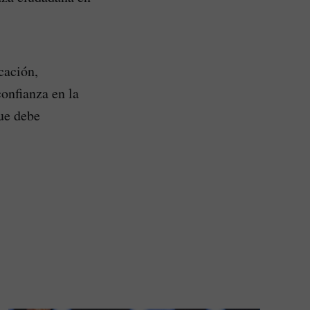
cación,
confianza en la
que debe