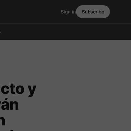
Sign in
Subscribe
s
cto y
yán
n