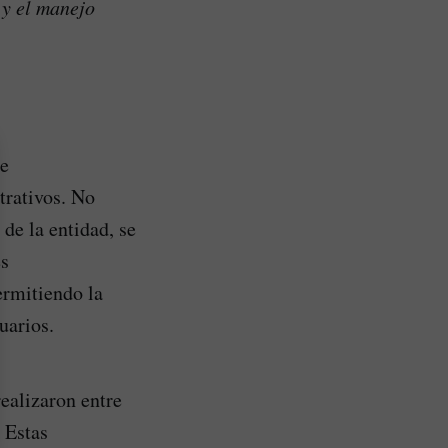
 y el manejo
de
trativos. No
de la entidad, se
es
ermitiendo la
uarios.
realizaron entre
 Estas