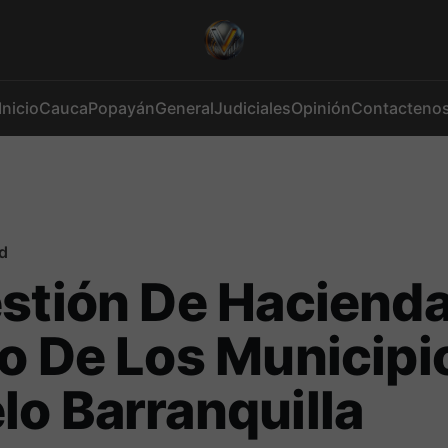
Inicio
Cauca
Popayán
General
Judiciales
Opinión
Contacteno
d
stión De Hacienda 
o De Los Municipio
o Barranquilla