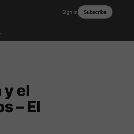
Sign in
Subscribe
s
y el
s – El