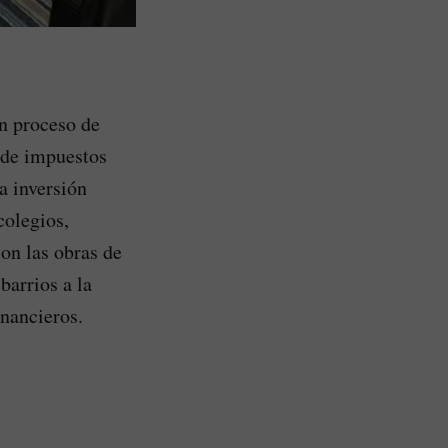
un proceso de
o de impuestos
a inversión
colegios,
son las obras de
barrios a la
inancieros.