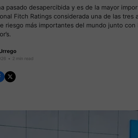
ha pasado desapercibida y es de la mayor impor
ional Fitch Ratings considerada una de las tres
 de riesgo más importantes del mundo junto con
r’s.
Urrego
026
•
2 min read