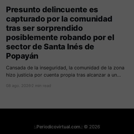
Presunto delincuente es
capturado por la comunidad
tras ser sorprendido
posiblemente robando por el
sector de Santa Inés de
Popayán
Cansada de la inseguridad, la comunidad de la zona
hizo justicia por cuenta propia tras alcanzar a un
sujeto señalado de robar por esta sector de la
08 ago. 2026
2 min read
comuna cuatro. La gente pedía que lo incineraran,
como pasó con la moto que al parecer usaba para
afectar a la comunidad.
:.Periodicovirtual.com.:
© 2026