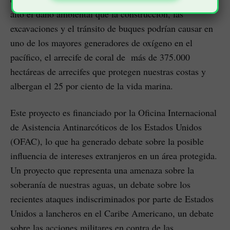
alto el daño ambiental que la construcción, las
excavaciones y el tránsito de buques podrían causar en
uno de los mayores generadores de oxígeno en el
pacífico, el arrecife de coral de más de 375.000
hectáreas de arrecifes que protegen nuestras costas y
albergan el 25 por ciento de la vida marina.
Este proyecto es financiado por la Oficina Internacional
de Asistencia Antinarcóticos de los Estados Unidos
(OFAC), lo que ha generado debate sobre la posible
influencia de intereses extranjeros en un área protegida.
Un proyecto que representa una amenaza sobre la
soberanía de nuestras aguas, un debate sobre los
recientes ataques indiscriminados por parte de Estados
Unidos a lancheros en el Caribe Americano, un debate
sobre las acciones militares en contra de las