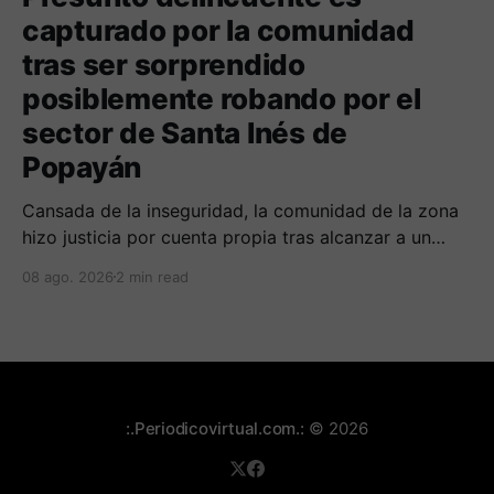
capturado por la comunidad
tras ser sorprendido
posiblemente robando por el
sector de Santa Inés de
Popayán
Cansada de la inseguridad, la comunidad de la zona
hizo justicia por cuenta propia tras alcanzar a un
sujeto señalado de robar por esta sector de la
08 ago. 2026
2 min read
comuna cuatro. La gente pedía que lo incineraran,
como pasó con la moto que al parecer usaba para
afectar a la comunidad.
:.Periodicovirtual.com.:
© 2026