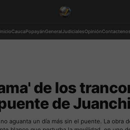
Inicio
Cauca
Popayán
General
Judiciales
Opinión
Contacteno
ama' de los tranc
 puente de Juanch
o aguanta un día más sin el puente. La obra de
ante blanco que perturba la movilidad en uno d