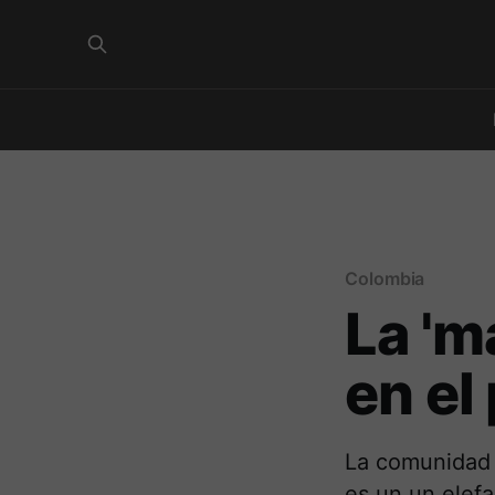
Colombia
La 'm
en el
La comunidad n
es un un elef