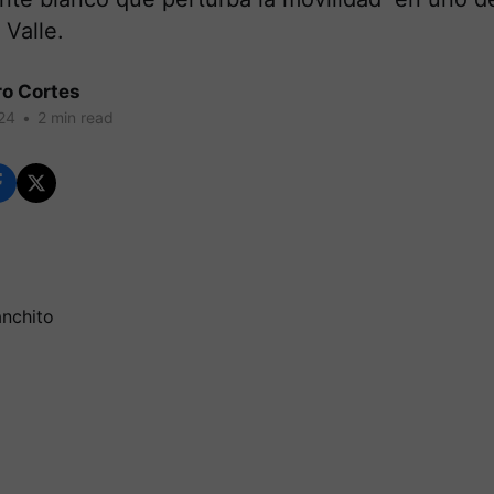
 Valle.
ro Cortes
24
•
2 min read