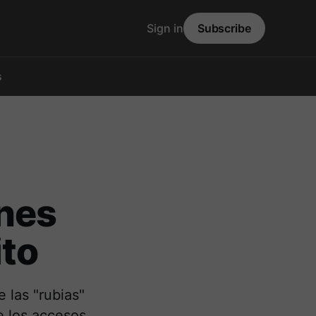
Sign in
Subscribe
s
ones
ito
 las "rubias"
e los accesos