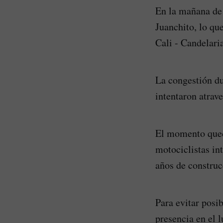
En la mañana de 
Juanchito, lo qu
Cali - Candelaria
La congestión du
intentaron atrav
El momento qued
motociclistas in
años de construc
Para evitar posi
presencia en el 