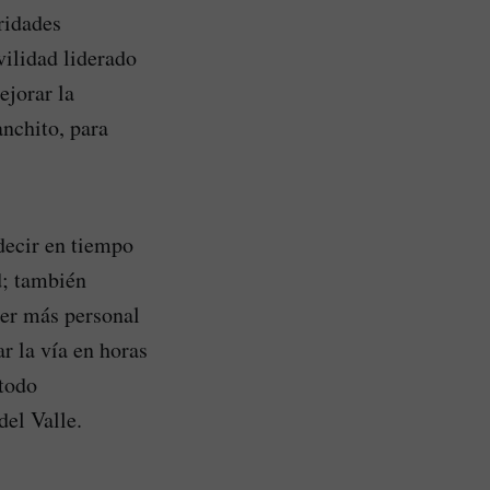
ridades
ilidad liderado
ejorar la
anchito, para
decir en tiempo
d; también
ner más personal
r la vía en horas
 todo
del Valle.