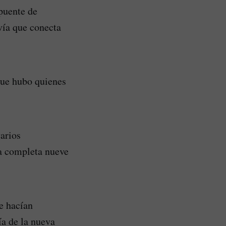
puente de
vía que conecta
 que hubo quienes
arios
ya completa nueve
ue hacían
ía de la nueva