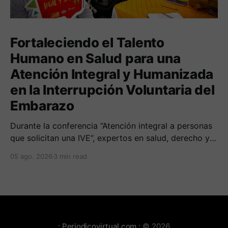
Fortaleciendo el Talento
Humano en Salud para una
Atención Integral y Humanizada
en la Interrupción Voluntaria del
Embarazo
Durante la conferencia “Atención integral a personas
que solicitan una IVE”, expertos en salud, derecho y
derechos humanos compartieron sus conocimientos
05 ago. 2026
3 min read
sobre cómo abordar esta temática desde una
perspectiva multidimensional
:.Periodicovirtual.com.:
© 2026