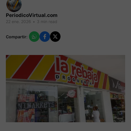
PeriodicoVirtual.com
22 ene. 2026
•
3 min read
Compartir: