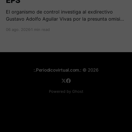
EPS
El organismo de control investiga al exdirectivo
Gustavo Adolfo Aguilar Vivas por la presunta omisión
en la constitución e inversión de reservas técnicas
06 ago. 2026
1 min read
entre 2020 y 2023.
:.Periodicovirtual.com.:
© 2026
Powered by Ghost