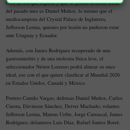
Otro de los que regresa y que se perdió la doble fecha
del pasado mes es Daniel Muñoz, lo mismo que el
mediocampista del Crystal Palace de Inglaterra,
Jefferson Lerma, quienes por lesión no pudieron estar
ante Uruguay y Ecuador.
Además, con James Rodríguez recuperado de una
gastroenteritis y de una molestia física leve, el
seleccionador Néstor Lorenzo podrá alinear su once
ideal, ese con el que quiere clasificar al Mundial 2026
en Estados Unidos, Canadá y México.
Portero Camilo Vargas; defensas Daniel Muñoz, Carlos
Cuesta, Dávinson Sánchez, Deiver Machado; volantes
Jefferson Lerma, Mateus Uribe, Jorge Carrascal, James
Rodríguez; delanteros Luis Díaz, Rafael Santos Borré.